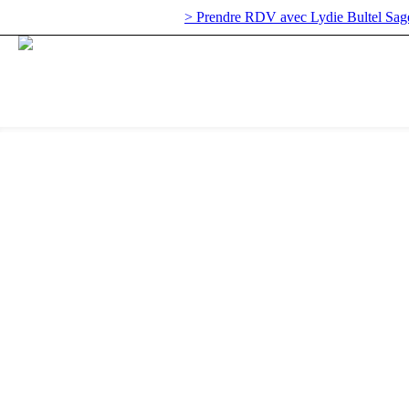
> Prendre RDV avec Lydie Bultel Sag
EN 
L’ac