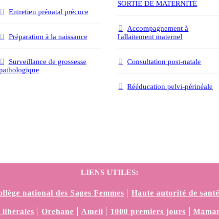
SORTIE DE MATERNITÉ
Entretien prénatal précoce
Accompagnement à
Préparation à la naissance
l'allaitement maternel
Surveillance de grossesse
Consultation post-natale
pathologique
Rééducation pelvi-périnéale
LIENS UTILES:
ollège national des Sages Femmes
Haute autorité de sant
libérales
Orehane
Ameli
1000 premiers jours
Maman