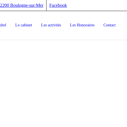
 62200 Boulogne-sur-Mer
Facebook
ltel
Le cabinet
Les activités
Les Honoraires
Contact
ESSE
gique