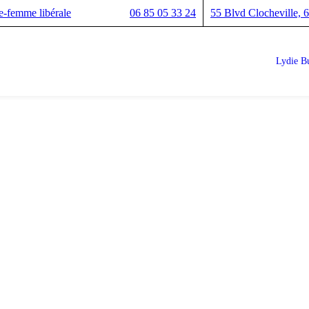
e-femme libérale
06 85 05 33 24
55 Blvd Clocheville,
Lydie Bu
DEHORS DE LA GROSS
compagnement gynécolo